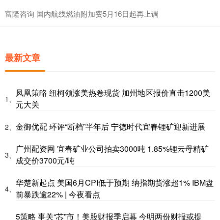
富隆咨询 国内航线燃油附加费5月16日起再上调
最新文章
凤凰策略 纽柯领涨美热卷现货 加州地区报价直击1200美
1、
元大关
金御优配 环评“断档”半年后 宁德时代宜春锂矿迎新进展
2、
广州配资网 宜春矿业公司拍卖3000吨 1.85%锂云母精矿
3、
成交价3700元/吨
华楚新起点 美国6月CPI低于预期 纳指期货涨超1% IBM盘
4、
前暴跌逾22% | 今夜看点
5策略 事关“芯”市！美股财报季启幕 今明两份财报或提