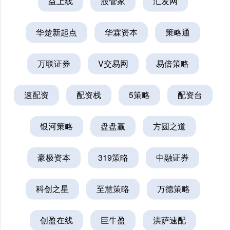
益上线
股管家
汇发网
华楚新起点
华霖资本
策略通
万联证券
V交易网
易倍策略
速配资
配资栈
5策略
配资台
银河策略
盘盘赢
方圆之道
豪极资本
319策略
中融证券
科创之星
至慧策略
万德策略
创盈在线
巨牛盈
洪萨速配