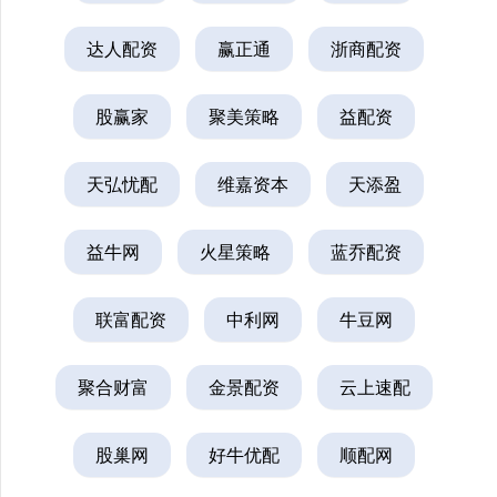
达人配资
赢正通
浙商配资
股赢家
聚美策略
益配资
天弘忧配
维嘉资本
天添盈
益牛网
火星策略
蓝乔配资
联富配资
中利网
牛豆网
聚合财富
金景配资
云上速配
股巢网
好牛优配
顺配网