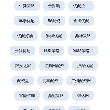
牛势策略
金财顺
优配货主
丰泰优配
58配资
金御优配
优配好油
辉煌优配
鼎坤策略
开源优配
凤凰策略
9688策略宝
跟投之家
红腾网配资
沪深优配
配资盘
贵丰配资
广州配资网
富隆咨询
鼎冠策略
锦达网