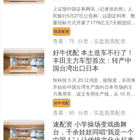
上证报中国证券网讯（记者张欣然）人
民银行5月27日公告称，以固定利率、数
量招标方式开展了1776亿元7天期逆回购
操作，全额满足了一级交易商需求。 今
联富配资
日公开市场有....
查看：
75
分类：
实盘股票配资
好牛优配 本土造车不行了！
丰田主力车型首次：转产中
国台湾出口日本
快科技 5 月 23 日消息，据报道，丰田将
开始在中国台湾生产面向日本市场的主
力乘用车，设立专用生产线，从 10 月起
向日本出口，这是丰田首次在主力车型
好牛优配
上实施海....
查看：
95
分类：
实盘股票配资
速配资 小学操场变戏曲舞
台，千余娃娃同唱“我是一个
中国人”｜让传统文化火起来