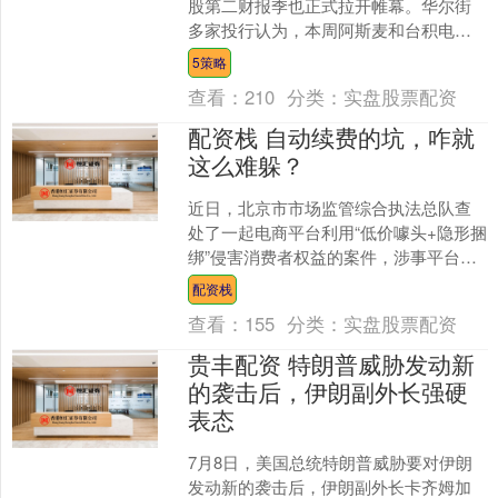
股第二财报季也正式拉开帷幕。华尔街
多家投行认为，本周阿斯麦和台积电的
第二季度财报将被视为整个半导体及半
5策略
导体设备行业的“风向标”....
查看：
210
分类：
实盘股票配资
配资栈 自动续费的坑，咋就
这么难躲？
近日，北京市市场监管综合执法总队查
处了一起电商平台利用“低价噱头+隐形捆
绑”侵害消费者权益的案件，涉事平台已
被责令整改，并予以罚款。 据执法人员
配资栈
介绍，该平台对关....
查看：
155
分类：
实盘股票配资
贵丰配资 特朗普威胁发动新
的袭击后，伊朗副外长强硬
表态
7月8日，美国总统特朗普威胁要对伊朗
发动新的袭击后，伊朗副外长卡齐姆加