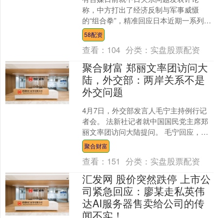
称，中方打出了经济反制与军事威慑
的“组合拳”，精准回应日本近期一系列危
险挑衅。这意味着，中方对日反制，从
58配资
经济到安保，全面升级。而....
查看：
104
分类：
实盘股票配资
聚合财富 郑丽文率团访问大
陆，外交部：两岸关系不是
外交问题
4月7日，外交部发言人毛宁主持例行记
者会。 法新社记者就中国国民党主席郑
丽文率团访问大陆提问。 毛宁回应，台
湾问题是中国内政，两岸关系不是外交
聚合财富
问题。但是我可以告....
查看：
151
分类：
实盘股票配资
汇发网 股价突然跌停 上市公
司紧急回应：廖某走私英伟
达AI服务器售卖给公司的传
闻不实！