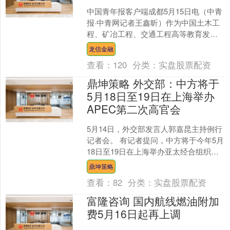
中国青年报客户端成都5月15日电（中青
报·中青网记者王鑫昕）作为中国土木工
程、矿冶工程、交通工程高等教育发祥
地的西南交通大学，今天迎来了建校130
龙信金融
周年。海内外校....
查看：
120
分类：
实盘股票配资
鼎坤策略 外交部：中方将于
5月18日至19日在上海举办
APEC第二次高官会
5月14日，外交部发言人郭嘉昆主持例行
记者会。 有记者提问，中方将于今年5月
18日至19日在上海举办亚太经合组织
（APEC）第二次高官会。目前会期临
鼎坤策略
近，能否进一....
查看：
82
分类：
实盘股票配资
富隆咨询 国内航线燃油附加
费5月16日起再上调