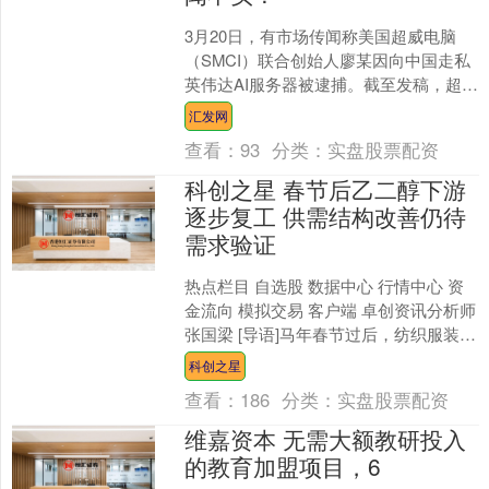
3月20日，有市场传闻称美国超威电脑
（SMCI）联合创始人廖某因向中国走私
英伟达AI服务器被逮捕。截至发稿，超威
电脑盘前股价大跌超23%。 该传闻波及
汇发网
多家A股公....
查看：
93
分类：
实盘股票配资
科创之星 春节后乙二醇下游
逐步复工 供需结构改善仍待
需求验证
热点栏目 自选股 数据中心 行情中心 资
金流向 模拟交易 客户端 卓创资讯分析师
张国梁 [导语]马年春节过后，纺织服装行
业逐步复工，乙二醇作为聚酯产业链的
科创之星
核心....
查看：
186
分类：
实盘股票配资
维嘉资本 无需大额教研投入
的教育加盟项目，6