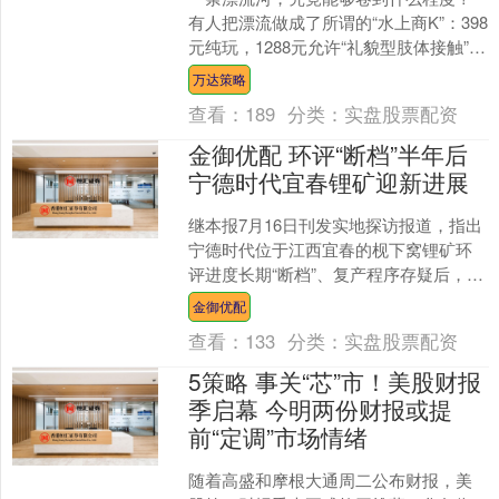
有人把漂流做成了所谓的“水上商K”：398
元纯玩，1288元允许“礼貌型肢体接触”，
1988元号称可以体验“临时女友”，牵手....
万达策略
查看：
189
分类：
实盘股票配资
金御优配 环评“断档”半年后
宁德时代宜春锂矿迎新进展
继本报7月16日刊发实地探访报道，指出
宁德时代位于江西宜春的枧下窝锂矿环
评进度长期“断档”、复产程序存疑后，这
座全球最大单体锂云母矿的审批进程迎
金御优配
来了新进展。 7....
查看：
133
分类：
实盘股票配资
5策略 事关“芯”市！美股财报
季启幕 今明两份财报或提
前“定调”市场情绪
随着高盛和摩根大通周二公布财报，美