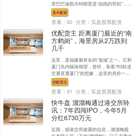
里巴巴迪怒斥特朗普是“凶残的罪犯”，并
表示该用武力作出回应。 当天早些时
贵丰配资
候，特朗普表示，美....
查看：
60
分类：
实盘股票配资
优配货主 距离厦门最近的“南
方鹤岗”，海景房从2万跌到
几千
这里，是福建最有名的“鬼城”之一。它和
厦门岛内隔海相望，曾经，靠着“R3轨道
交通直通厦门”的想象，这里的房价一度
冲到接近两万一平。 只是，“R3”没等
优配货主
来，房价先....
查看：
91
分类：
实盘股票配资
快牛盘 溜溜梅通过港交所聆
讯：7年四闯IPO，今年5月
分红6730万元
近期，据港交所披露的信息，溜溜梅股
份有限公司（下称“溜溜梅”）已正式通过