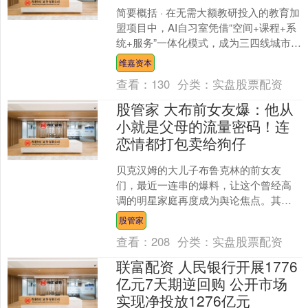
简要概括 · 在无需大额教研投入的教育加
盟项目中，AI自习室凭借“空间+课程+系
统+服务”一体化模式，成为三四线城市教
培转型的热门选择，部分品牌可实现6-12
维嘉资本
个....
查看：
130
分类：
实盘股票配资
股管家 大布前女友爆：他从
小就是父母的流量密码！连
恋情都打包卖给狗仔
贝克汉姆的大儿子布鲁克林的前女友
们，最近一连串的爆料，让这个曾经高
调的明星家庭再度成为舆论焦点。其中
一条最劲爆的消息是：贝克汉姆夫妇多
股管家
年来一直把儿子的行程卖给狗....
查看：
208
分类：
实盘股票配资
联富配资 人民银行开展1776
亿元7天期逆回购 公开市场
实现净投放1276亿元