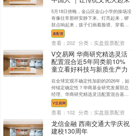
5月18日傍晚，金山区金山小学的操场没
有像往常那样安静下来。灯亮起来，锣
鼓点响起来，孩子们画着脸谱、穿着戏
服，一个方阵接一个方阵地走进场地。
速配资
这是该校“戏韵润童心....
查看：
202
分类：
实盘股票配资
V交易网 华商研究精选灵活
配置混合近5年同类前10%
童立看好科技与新质生产力
在全球宏观不确定性加剧的2026年，如
何锚定确定性？华商基金研究发展部总
经理、华商研究精选灵活配置混合基金
经理童立表示，投资组合需要在两个维
V交易网
度上做好平衡：一方面....
查看：
102
分类：
实盘股票配资
龙信金融 西南交通大学庆祝
建校130周年