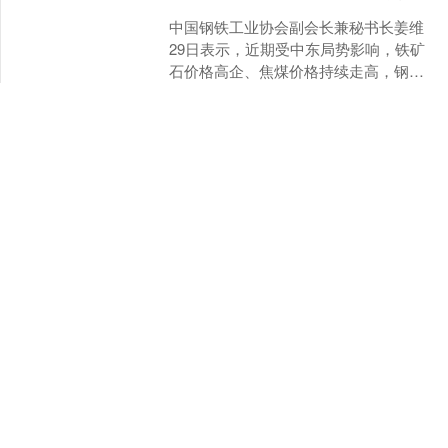
中国钢铁工业协会副会长兼秘书长姜维
29日表示，近期受中东局势影响，铁矿
石价格高企、焦煤价格持续走高，钢铁
行业运行呈现“供大于需、出口回落、钢
银河策略
价低稳、成本趋升”的....
查看：
144
分类：
实盘股票配资
实盘股票配资文章已加载完成
实盘股票配资
实盘股票配资|专业在线配资炒股|网上股票配资欢迎来到我们的正
规股票配资平台，我们致力于为投资者提供安全、透明、高效的
股票配资服务。作为行业领先的配资机构，我们拥有丰富的市场
经验和专业的风险控制团队，确保您的投资安全。我们为客户提
供灵活的配资方案，满足不同投资者的需求，助力您实现财富增
值。通过我们先进的在线平台，您可以随时随地轻松管理您的投