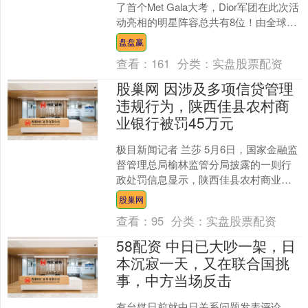
了首个Met Gala大考，Dior军团在此次活
动亮相的明星阵容总共有8位！由全球品
牌大使 Jisoo....
盘盘赢
查看：
161
分类：
实盘股票配资
股巢网 因涉及多项信贷管理
违规行为，陕西佳县农村商
业银行被罚45万元
极目新闻记者 兰莎 5月6日，国家金融监
督管理总局榆林监管分局披露的一则行
政处罚信息显示，陕西佳县农村商业银
行股份有限公司（以下简称陕西佳县农
股巢网
村商业银行）因涉及....
查看：
95
分类：
实盘股票配资
58配资 中日已大吵一架，日
本沉寂一天，又在联合国挑
事，中方当场反击
有台媒日前就中日关系问题发表评论