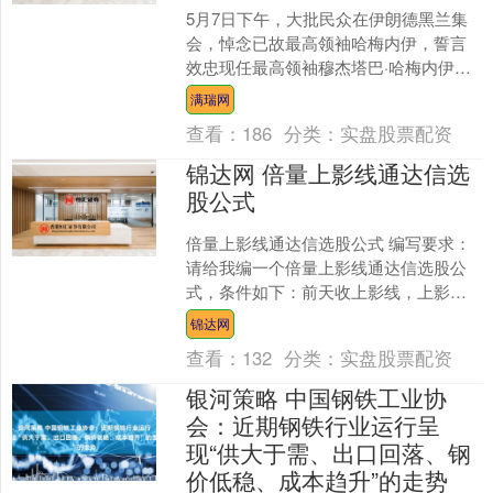
5月7日下午，大批民众在伊朗德黑兰集
会，悼念已故最高领袖哈梅内伊，誓言
效忠现任最高领袖穆杰塔巴·哈梅内伊。
（新华社）....
满瑞网
查看：
186
分类：
实盘股票配资
锦达网 倍量上影线通达信选
股公式
倍量上影线通达信选股公式 编写要求：
请给我编一个倍量上影线通达信选股公
式，条件如下：前天收上影线，上影线
的长度是实体的2倍以上，上影线这一天
锦达网
的成交量是前一天的两....
查看：
132
分类：
实盘股票配资
银河策略 中国钢铁工业协
会：近期钢铁行业运行呈
现“供大于需、出口回落、钢
价低稳、成本趋升”的走势