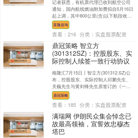
记者获悉，有机票代理已收到航空公司
通知，国内航线燃油附加费拟自5月16日
起上调，其中800公里(含)以下航段收取
90元，800公里以上航段170元。....
富隆咨询
查看：
216
分类：
实盘股票配资
鼎冠策略 智立方
(301312SZ)：控股股东、实
际控制人续签一致行动协议
格隆汇7月15日丨智立方(301312.SZ)公
布，控股股东、实际控制人邱鹏先生、
关巍先生与黄剑锋先生原签订的《一致
行动协议》即将到期，为维护公司控制
鼎冠策略
权的稳定，....
查看：
185
分类：
实盘股票配资
满瑞网 伊朗民众集会悼念已
故最高领袖，宣誓效忠穆杰
塔巴