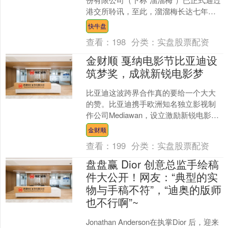
港交所聆讯，至此，溜溜梅长达七年、
历经A股撤单、三次港股递表的上市路终
快牛盘
于迎来关键突破。 ....
查看：
198
分类：
实盘股票配资
金财顺 戛纳电影节比亚迪设
筑梦奖，成就新锐电影梦
比亚迪这波跨界合作真的要给一个大大
的赞。比亚迪携手欧洲知名独立影视制
作公司Mediawan，设立激励新锐电影人
才的奖项筑梦奖（Build Your Dream ....
金财顺
查看：
199
分类：
实盘股票配资
盘盘赢 Dior 创意总监手绘稿
件大公开！网友：“典型的实
物与手稿不符”，“迪奥的版师
也不行啊”~
Jonathan Anderson在执掌Dior 后，迎来