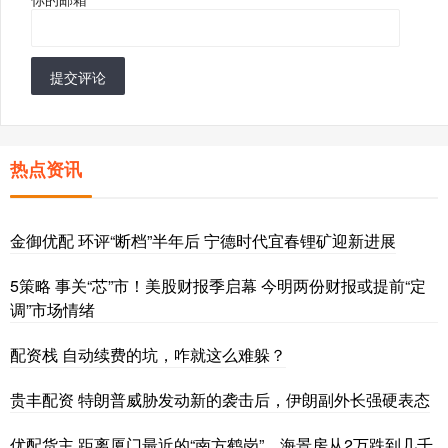
提交评论
热点资讯
金御优配 环评“断档”半年后 宁德时代宜春锂矿迎新进展
5策略 事关“芯”市！美股财报季启幕 今明两份财报或提前“定
调”市场情绪
配资栈 自动续费的坑，咋就这么难躲？
贵丰配资 特朗普威胁发动新的袭击后，伊朗副外长强硬表态
优配货主 距离厦门最近的“南方鹤岗”，海景房从2万跌到几千