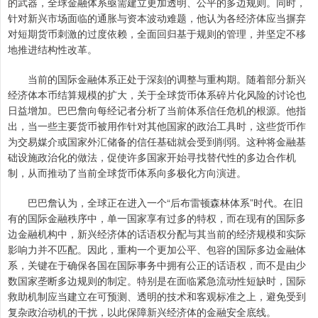
的武器，全球金融体系亟需建立更加透明、公平的多边规则。同时，
针对新兴市场面临的通胀与资本波动难题，他认为各经济体应当摒弃
对短期货币刺激的过度依赖，全面回归基于规则的管理，并坚定不移
地推进结构性改革。
当前的国际金融体系正处于深刻的调整与重构期。随着部分新兴
经济体本币结算规模的扩大，关于全球货币体系碎片化风险的讨论也
日益增加。巴巴詹向每经记者分析了当前体系信任危机的根源。他指
出，当一些主要货币被用作针对其他国家的政治工具时，这些货币作
为交易媒介或国家外汇储备的信任基础就会受到削弱。这种将金融基
础设施政治化的做法，促使许多国家开始寻找替代性的多边合作机
制，从而推动了当前全球货币体系向多极化方向演进。
巴巴詹认为，全球正在进入一个“后布雷顿森林体系”时代。在旧
有的国际金融秩序中，单一国家享有过多的特权，而在现有的国际多
边金融机构中，新兴经济体的话语权分配与其当前的经济规模和实际
影响力并不匹配。因此，重构一个更加公平、包容的国际多边金融体
系，关键在于确保各国在国际事务中拥有公正的话语权，而不是由少
数国家垄断多边规则的制定。特别是在面临紧急流动性短缺时，国际
救助机制应当建立在可预测、透明的技术和客观标准之上，避免受到
复杂政治动机的干扰，以此保障新兴经济体的金融安全底线。