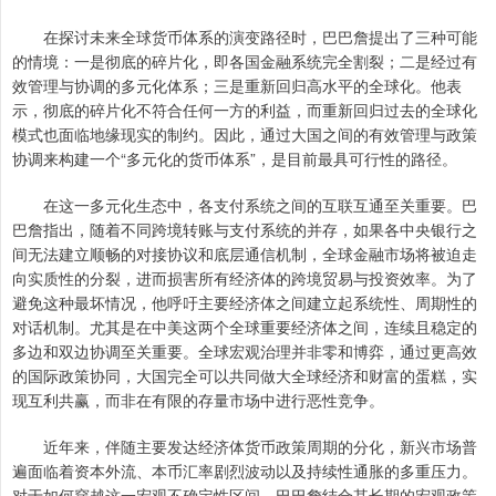
在探讨未来全球货币体系的演变路径时，巴巴詹提出了三种可能
的情境：一是彻底的碎片化，即各国金融系统完全割裂；二是经过有
效管理与协调的多元化体系；三是重新回归高水平的全球化。他表
示，彻底的碎片化不符合任何一方的利益，而重新回归过去的全球化
模式也面临地缘现实的制约。因此，通过大国之间的有效管理与政策
协调来构建一个“多元化的货币体系”，是目前最具可行性的路径。
在这一多元化生态中，各支付系统之间的互联互通至关重要。巴
巴詹指出，随着不同跨境转账与支付系统的并存，如果各中央银行之
间无法建立顺畅的对接协议和底层通信机制，全球金融市场将被迫走
向实质性的分裂，进而损害所有经济体的跨境贸易与投资效率。为了
避免这种最坏情况，他呼吁主要经济体之间建立起系统性、周期性的
对话机制。尤其是在中美这两个全球重要经济体之间，连续且稳定的
多边和双边协调至关重要。全球宏观治理并非零和博弈，通过更高效
的国际政策协同，大国完全可以共同做大全球经济和财富的蛋糕，实
现互利共赢，而非在有限的存量市场中进行恶性竞争。
近年来，伴随主要发达经济体货币政策周期的分化，新兴市场普
遍面临着资本外流、本币汇率剧烈波动以及持续性通胀的多重压力。
对于如何穿越这一宏观不确定性区间，巴巴詹结合其长期的宏观政策