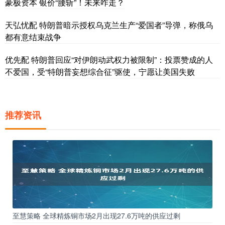
豪极资本 银价“腰斩”！未来咋走？
天弘忧配 特朗普暗示授权乌克兰生产“爱国者”导弹，称俄乌
都有意结束战争
优先配 特朗普回应“对伊朗动武权力被限制”：投票赞成的人
不爱国，受“特朗普妄想综合征”驱使，宁愿让美国失败
推荐资讯
至慧策略 全球精炼铜市场2月出现27.6万吨的供应过剩