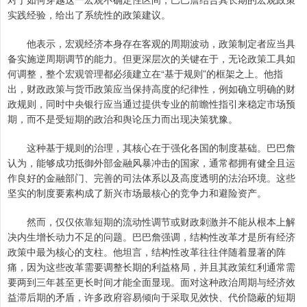
实践经验，给出了系统性的政策建议。
他表示，宏观经济本身存在客观的周期波动，政策制定者应当具
备实施逆周期调节的能力。但更深层次的关键在于，无论政策工具如
何调整，整个宏观管理都必须建立在“基于规则”的框架之上。他指
出，财政政策与货币政策应当保持高度的纪律性，例如确立明确的财
政规则，同时中央银行应当通过提供专业的前瞻性指引来稳定市场预
期，而不是受短期的政治和舆论压力而出现决策犹豫。
这种基于规则的治理，其核心在于强化各国的制度基础。巴巴詹
认为，能够成功抵御外部金融风暴冲击的国家，通常都拥有健全且运
作良好的金融部门、完善的司法体系以及高度透明的法治环境。这些
坚实的制度要素构成了新兴市场最核心的竞争力和避险资产。
然而，仅仅依靠短期的流动性调节或财政刺激并不能从根本上解
决内生增长动力不足的问题。巴巴詹强调，结构性改革才是所有经济
政策中最为核心的支柱。他坦言，结构性改革往往伴随着显著的阵
痛，因为这些改革需要调整长期的利益格局，并且其政策红利通常需
要两到三年甚至更长时间才能全面显现。面对这种政治周期与经济效
益滞后期的矛盾，许多政府容易倾向于采取见效快、代价隐蔽的短期