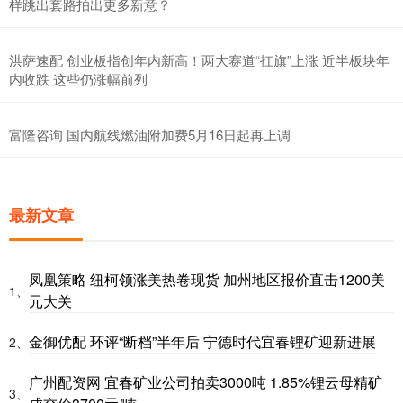
样跳出套路拍出更多新意？
洪萨速配 创业板指创年内新高！两大赛道“扛旗”上涨 近半板块年
内收跌 这些仍涨幅前列
富隆咨询 国内航线燃油附加费5月16日起再上调
最新文章
凤凰策略 纽柯领涨美热卷现货 加州地区报价直击1200美
1、
元大关
金御优配 环评“断档”半年后 宁德时代宜春锂矿迎新进展
2、
广州配资网 宜春矿业公司拍卖3000吨 1.85%锂云母精矿
3、