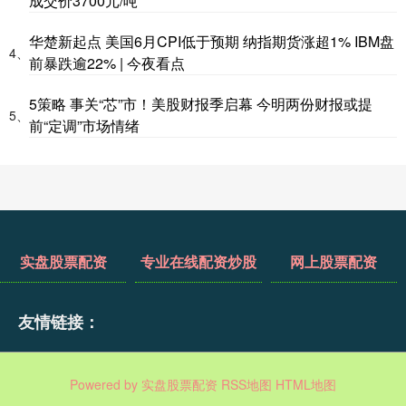
成交价3700元/吨
华楚新起点 美国6月CPI低于预期 纳指期货涨超1% IBM盘
4、
前暴跌逾22% | 今夜看点
5策略 事关“芯”市！美股财报季启幕 今明两份财报或提
5、
前“定调”市场情绪
实盘股票配资
专业在线配资炒股
网上股票配资
友情链接：
Powered by
实盘股票配资
RSS地图
HTML地图