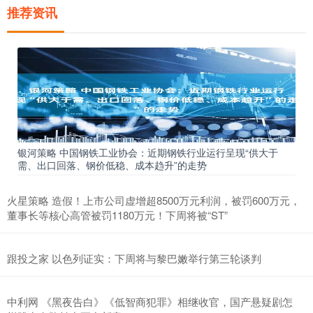
推荐资讯
银河策略 中国钢铁工业协会：近期钢铁行业运行呈现“供大于
需、出口回落、钢价低稳、成本趋升”的走势
火星策略 造假！上市公司虚增超8500万元利润，被罚600万元，
董事长等核心高管被罚1180万元！下周将被“ST”
跟投之家 以色列证实：下周将与黎巴嫩举行第三轮谈判
中利网 《黑夜告白》《低智商犯罪》相继收官，国产悬疑剧怎